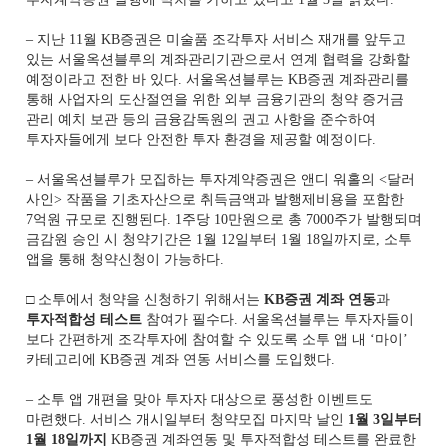
– 지난 11월 KB증권은 미술품 조각투자 서비스 재개를 앞두고
있는 서울옥션블루의 계좌관리기관으로서 연계 협력을 강화할
예정이라고 전한 바 있다. 서울옥션블루는 KB증권 계좌관리를
통해 사업자의 도산절연을 위한 외부 금융기관의 청약 증거금
관리 예치 보관 등의 금융감독원의 권고 사항을 준수하여
투자자들에게 보다 안전한 투자 환경을 제공할 예정이다.
– 서울옥션블루가 모집하는 투자계약증권은 앤디 워홀의 <달러
사인> 작품을 기초자산으로 취득금액과 발행제비용을 포함한
7억원 규모로 진행된다. 1주당 10만원으로 총 7000주가 발행되며
금감원 승인 시 청약기간은 1월 12일부터 1월 18일까지로, 소투
앱을 통해 청약신청이 가능하다.
□ 소투에서 청약을 신청하기 위해서는
KB증권 계좌 연동
과
투자적합성 테스트
참여가 필수다. 서울옥션블루는 투자자들이
보다 간편하게 조각투자에 참여할 수 있도록 소투 앱 내 ‘마이’
카테고리에 KB증권 계좌 연동 서비스를 도입했다.
– 소투 앱 개편을 맞아 투자자 대상으로 풍성한 이벤트도
마련했다. 서비스 개시일부터 청약모집 마지막 날인
1월 3일부터
1월 18일까지
KB증권 계좌연동 및 투자적합성 테스트를 완료한