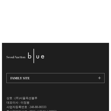
FAMILY SITE
서울옥션
가나아트
상호 : (주)서울옥션블루
프린트베이커리
대표이사 : 이정봉
사업자등록번호 : 248-88-00333
서울옥션엑스