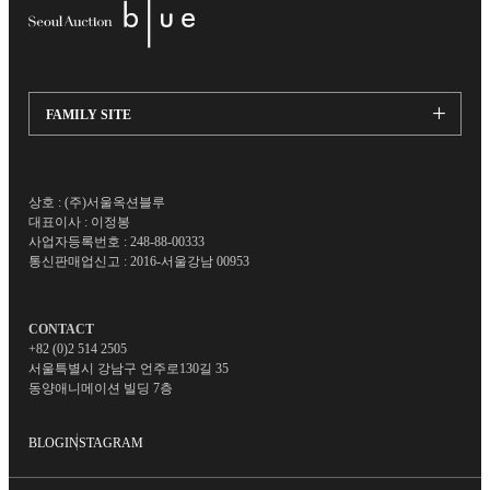
FAMILY SITE
서울옥션
가나아트
상호 : (주)서울옥션블루
프린트베이커리
대표이사 : 이정봉
사업자등록번호 : 248-88-00333
서울옥션엑스
통신판매업신고 : 2016-서울강남 00953
CONTACT
+82 (0)2 514 2505
서울특별시 강남구 언주로130길 35
동양애니메이션 빌딩 7층
BLOG
INSTAGRAM