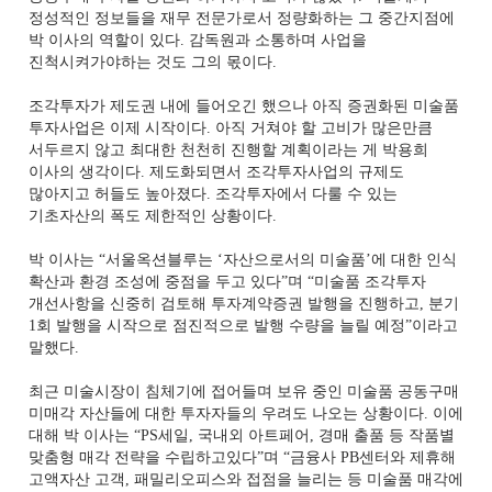
정성적인 정보들을 재무 전문가로서 정량화하는 그 중간지점에
박 이사의 역할이 있다. 감독원과 소통하며 사업을
진척시켜가야하는 것도 그의 몫이다.
조각투자가 제도권 내에 들어오긴 했으나 아직 증권화된 미술품
투자사업은 이제 시작이다. 아직 거쳐야 할 고비가 많은만큼
서두르지 않고 최대한 천천히 진행할 계획이라는 게 박용희
이사의 생각이다. 제도화되면서 조각투자사업의 규제도
많아지고 허들도 높아졌다. 조각투자에서 다룰 수 있는
기초자산의 폭도 제한적인 상황이다.
박 이사는 “서울옥션블루는 ‘자산으로서의 미술품’에 대한 인식
확산과 환경 조성에 중점을 두고 있다”며 “미술품 조각투자
개선사항을 신중히 검토해 투자계약증권 발행을 진행하고, 분기
1회 발행을 시작으로 점진적으로 발행 수량을 늘릴 예정”이라고
말했다.
최근 미술시장이 침체기에 접어들며 보유 중인 미술품 공동구매
미매각 자산들에 대한 투자자들의 우려도 나오는 상황이다. 이에
대해 박 이사는 “PS세일, 국내외 아트페어, 경매 출품 등 작품별
맞춤형 매각 전략을 수립하고있다”며 “금융사 PB센터와 제휴해
고액자산 고객, 패밀리오피스와 접점을 늘리는 등 미술품 매각에